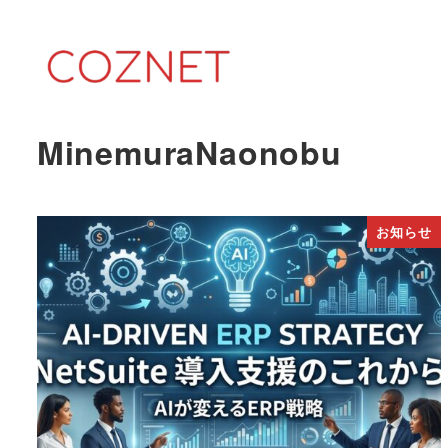
メ
イ
ン
コ
ン
MinemuraNaonobu
テ
ン
ツ
お知らせ
へ
移
動