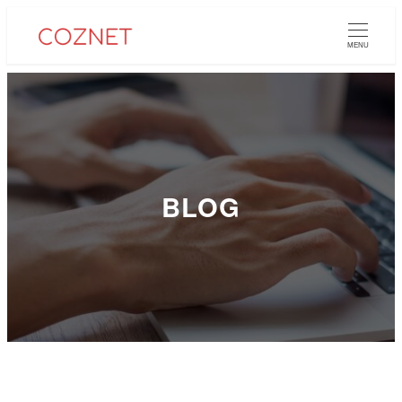
メ
イ
MENU
ン
コ
ン
テ
ン
ツ
BLOG
へ
移
動