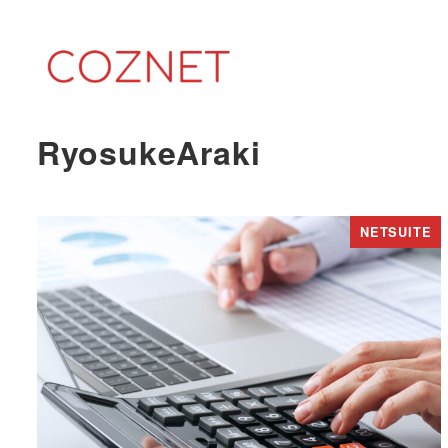
メ
イ
ン
コ
ン
RyosukeAraki
テ
ン
ツ
NETSUITE
へ
移
動