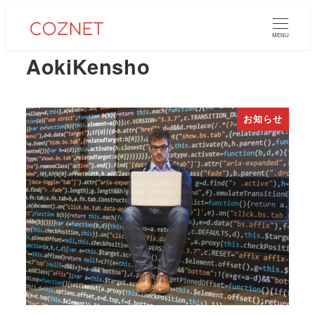
メ
イ
MENU
ン
AokiKensho
コ
ン
テ
お知らせ
ン
ツ
へ
移
動