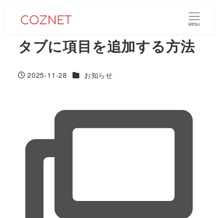
メ
イ
MENU
ン
タブに項目を追加する方法
コ
ン
カテゴリー
2025-11-28
お知らせ
テ
投稿日
ン
ツ
へ
移
動