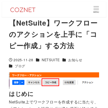
メ
イ
MENU
ン
【NetSuite】ワークフロー
コ
のアクションを上手に「コ
ン
テ
ピー作成」する方法
ン
ツ
へ
カテゴリー
カテゴリー
2025-11-28
NETSUITE
お知らせ
投稿日
移
カテゴリー
ブログ
動
はじめに
NetSuite上でワークフローを作成するに当たり、