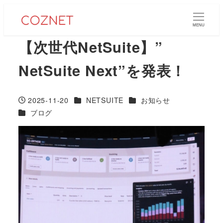
メ
イ
MENU
ン
【次世代NetSuite】”
コ
NetSuite Next”を発表！
ン
テ
ン
カテゴリー
カテゴリー
2025-11-20
NETSUITE
お知らせ
投稿日
ツ
カテゴリー
ブログ
へ
移
動